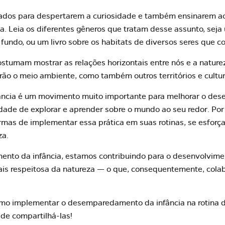
iados para despertarem a curiosidade e também ensinarem a
za. Leia os diferentes gêneros que tratam desse assunto, sej
undo, ou um livro sobre os habitats de diversos seres que 
stumam mostrar as relações horizontais entre nós e a nature
ão o meio ambiente, como também outros territórios e cultur
cia é um movimento muito importante para melhorar o dese
dade de explorar e aprender sobre o mundo ao seu redor. Por 
mas de implementar essa prática em suas rotinas, se esforç
za.
ento da infância, estamos contribuindo para o desenvolvim
is respeitosa da natureza — o que, consequentemente, cola
omo implementar o desemparedamento da infância na rotina d
 de compartilhá-las!