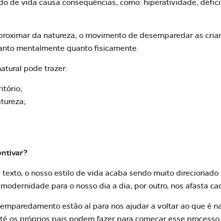
o de vida causa consequências, como: hiperatividade, défici
aproximar da natureza, o movimento de desemparedar as cria
tanto mentalmente quanto fisicamente.
atural pode trazer:
itório;
tureza;
ntivar?
texto, o nosso estilo de vida acaba sendo muito direcionado 
 modernidade para o nosso dia a dia, por outro, nos afasta c
semparedamento estão aí para nos ajudar a voltar ao que é na
té os próprios pais podem fazer para começar esse processo