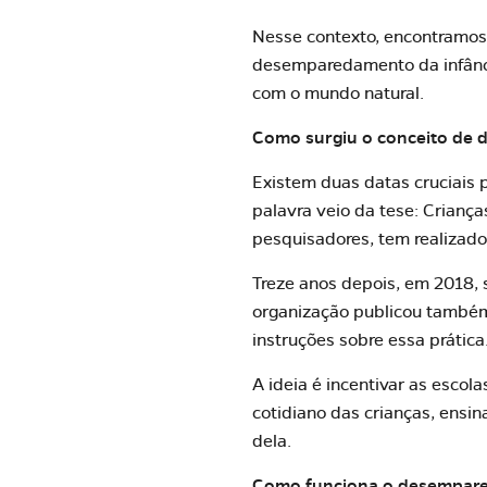
Nesse contexto, encontramos 
desemparedamento da infânci
com o mundo natural.
Como surgiu o conceito de 
Existem duas datas cruciais
palavra veio da tese: Crianças
pesquisadores, tem realizado
Treze anos depois, em 2018, 
organização publicou também
instruções sobre essa prática
A ideia é incentivar as esco
cotidiano das crianças, ens
dela.
Como funciona o desempare