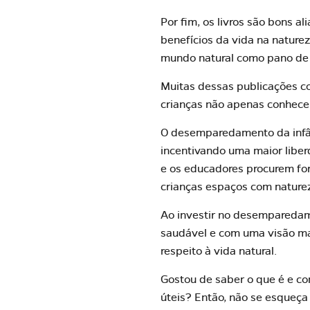
Por fim, os
livros
são bons al
benefícios da vida na nature
mundo natural como pano de f
Muitas dessas publicações co
crianças não apenas conhecer
O desemparedamento da infân
incentivando uma maior liber
e os educadores
procurem for
crianças espaços com nature
Ao investir no desemparedam
saudável e com uma visão ma
respeito à vida natural.
Gostou de saber o que é e c
úteis? Então, não se esqueça