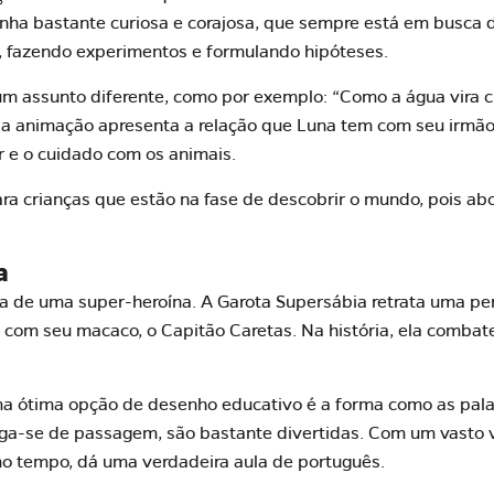
inha bastante curiosa e corajosa, que sempre está em busca 
, fazendo experimentos e formulando hipóteses.
 um assunto diferente, como por exemplo: “Como a água vira
a animação apresenta a relação que Luna tem com seu irmão, J
ar e o cuidado com os animais.
ra crianças que estão na fase de descobrir o mundo, pois ab
a
ca de uma super-heroína. A Garota Supersábia retrata uma p
a com seu macaco, o Capitão Caretas. Na história, ela combat
a ótima opção de desenho educativo é a forma como as palav
diga-se de passagem, são bastante divertidas. Com um vasto
smo tempo, dá uma verdadeira
aula de português
.