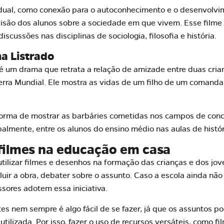
idual, como conexão para o autoconhecimento e o
desenvolvi
isão dos alunos sobre a sociedade em que vivem. Esse filme 
iscussões nas disciplinas de sociologia, filosofia e história.
a Listrado
é um drama que retrata a relação de amizade entre duas cri
rra Mundial. Ele mostra as vidas de um filho de um comanda
 forma de mostrar as barbáries cometidas nos campos de con
almente, entre os alunos do ensino médio nas aulas de históri
 filmes na educação em casa
ilizar filmes e desenhos na formação das crianças e dos jove
luir a obra, debater sobre o assunto. Caso a
escola
ainda não 
ssores adotem essa iniciativa.
tes nem sempre é algo fácil de se fazer, já que os assuntos 
ilizada. Por isso, fazer o uso de recursos versáteis, como f