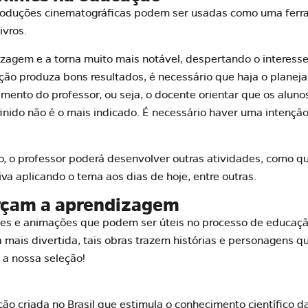
roduções cinematográficas podem ser usadas como uma ferram
livros
.
izagem e a torna muito mais notável, despertando o interess
ção produza bons resultados, é necessário que haja o plane
nto do professor, ou seja, o docente orientar que os aluno
nido não é o mais indicado. É necessário haver uma intençã
do, o professor poderá desenvolver outras atividades, como q
va aplicando o tema aos dias de hoje, entre outras.
orçam a aprendizagem
lmes e animações que podem ser úteis no processo de educa
 mais divertida, tais obras trazem histórias e personagens q
 a nossa seleção!
o criada no Brasil que estimula o conhecimento científico da 