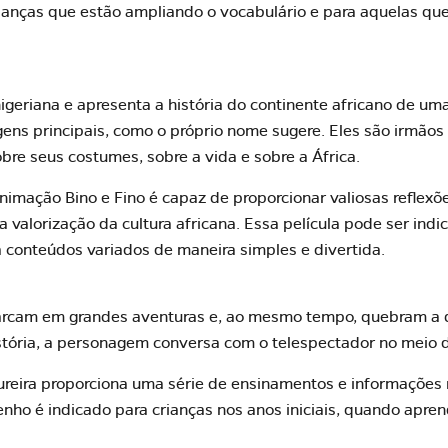
ianças que estão ampliando o vocabulário e para aquelas que
igeriana e apresenta a história do continente africano de um
ns principais, como o próprio nome sugere. Eles são irmãos 
re seus costumes, sobre a vida e sobre a África.
nimação Bino e Fino é capaz de proporcionar valiosas reflexõ
a valorização da cultura africana. Essa película pode ser ind
da conteúdos variados de maneira simples e divertida.
rcam em grandes aventuras e, ao mesmo tempo, quebram a q
história, a personagem conversa com o telespectador no meio 
reira proporciona uma série de ensinamentos e informações 
enho é indicado para crianças nos anos iniciais, quando apre