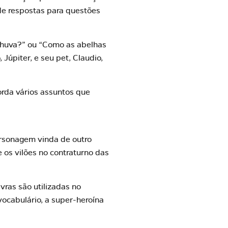
de respostas para questões
 chuva?” ou “Como as abelhas
úpiter, e seu pet, Claudio,
orda vários assuntos que
ersonagem vinda de outro
e os vilões no contraturno das
ras são utilizadas no
vocabulário
, a super-heroína