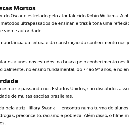
etas Mortos
 do Oscar e estrelado pelo ator falecido Robin Williams. A ob
 métodos ultrapassados de ensinar, e traz à tona uma reflexã
de vida e autoridade.
 importância da leitura e da construção do conhecimento nos 
ular os alunos nos estudos, na busca pelo conhecimento nos liv
ncipalmente, no ensino fundamental, do 7º ao 9º anos, e no e
erdade
 mesmo se passando nos Estados Unidos, são discutidos assu
ade de muitas escolas brasileiras.
da pela atriz Hillary Swank — encontra numa turma de aluno
 drogas, preconceito, racismo e pobreza. Além disso, o filme m
es.