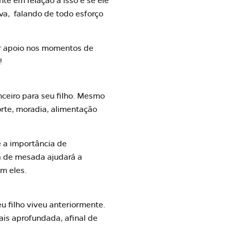
te em relação a isso e se ele
va, falando de todo esforço
ar apoio nos momentos de
!
ceiro para seu filho. Mesmo
rte, moradia, alimentação
e a importância de
ma de mesada ajudará a
om eles.
u filho viveu anteriormente.
is aprofundada, afinal de