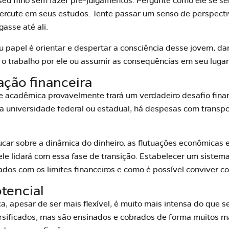
eu filho sem fazer pré-julgamentos. Pergunte como ele se sen
percute em seus estudos. Tente passar um senso de perspecti
gasse até ali.
u papel é orientar e despertar a consciência desse jovem, d
 o trabalho por ele ou assumir as consequências em seu lugar
cação financeira
e acadêmica provavelmente trará um verdadeiro desafio finan
 universidade federal ou estadual, há despesas com transpo
ar sobre a dinâmica do dinheiro, as flutuações econômicas 
ele lidará com essa fase de transição. Estabelecer um siste
ados com os limites financeiros e como é possível conviver c
otencial
, apesar de ser mais flexível, é muito mais intensa do que se
rsificados, mas são ensinados e cobrados de forma muitos ma