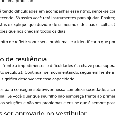
 de uma profissão.
tá tendo dificuldades em acompanhar esse ritmo, sente-se co
cendo. Só assim você terá instrumentos para ajudar. Enalte
istas e explique que duvidar de si mesmo e de suas escolhas
ções que nos chegam todos os dias.
hábito de refletir sobre seus problemas e a identificar o que 
o de resiliência
e frente a impedimentos e dificuldades é a chave para supera
o século 21. Continuar se movimentando, seguir em frente a
, significa desenvolver essa capacidade.
mos para conseguir sobreviver nessa complexa sociedade, al
onal. Se você quer que seu filho não esmoreça frente ao primei
as soluções e não nos problemas e ensine que é sempre poss
 ser aprovado no vestibular