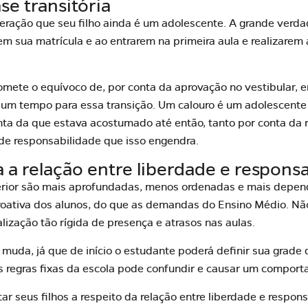
ase transitória
eração que seu filho ainda é um
adolescente
. A grande verda
m sua matrícula e ao entrarem na primeira aula e realizarem 
mete o equívoco de, por conta da aprovação no vestibular, e
 um tempo para essa transição. Um calouro é um adolescente 
ta da que estava acostumado até então, tanto por conta da re
 de responsabilidade que isso engendra.
a a relação entre liberdade e respons
ior são mais aprofundadas, menos ordenadas e mais depende
oativa dos alunos, do que as demandas do Ensino Médio. Não 
lização tão rígida de presença e atrasos nas aulas.
r muda, já que de início o estudante poderá definir sua grade d
as regras fixas da escola pode confundir e causar um compor
tar seus filhos a respeito da relação entre
liberdade e respon