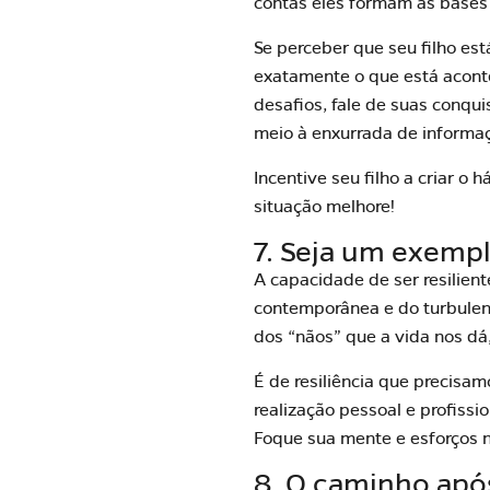
contas eles formam as bases
Se perceber que seu filho es
exatamente o que está aconte
desafios, fale de suas conqu
meio à enxurrada de informa
Incentive seu filho a criar o 
situação melhore!
7. Seja um exempl
A capacidade de ser resilient
contemporânea e do turbulent
dos “nãos” que a vida nos dá
É de resiliência que precisa
realização pessoal e profissi
Foque sua mente e esforços n
8. O caminho após