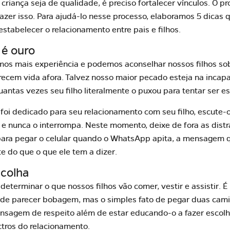
criança seja de qualidade, é preciso fortalecer vínculos. O 
zer isso. Para ajudá-lo nesse processo, elaboramos 5 dicas
stabelecer o relacionamento entre pais e filhos.
r é ouro
mos mais experiência e podemos aconselhar nossos filhos so
recem vida afora. Talvez nosso maior pecado esteja na incap
uantas vezes seu filho literalmente o puxou para tentar ser e
oi dedicado para seu relacionamento com seu filho, escute-
r e nunca o interrompa. Neste momento, deixe de fora as dis
para pegar o celular quando o WhatsApp apita, a mensagem 
 do que o que ele tem a dizer.
scolha
determinar o que nossos filhos vão comer, vestir e assistir.
Pode parecer bobagem, mas o simples fato de pegar duas camis
nsagem de respeito além de estar educando-o a fazer escolh
tros do relacionamento.