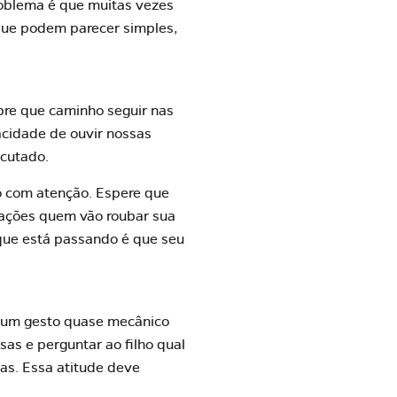
problema é que muitas vezes
 que podem parecer simples,
bre que caminho seguir nas
acidade de ouvir nossas
scutado.
o com atenção. Espere que
trações quem vão roubar sua
que está passando é que seu
 É um gesto quase mecânico
as e perguntar ao filho qual
as. Essa atitude deve