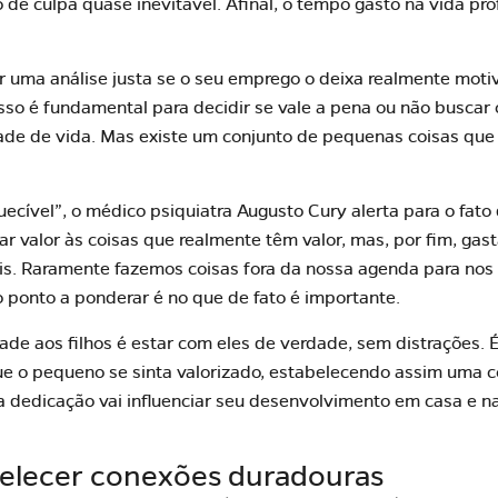
 de culpa quase inevitável. Afinal, o tempo gasto na vida pr
er uma análise justa se o seu emprego o deixa realmente mot
Isso é fundamental para decidir se vale a pena ou não buscar
de de vida. Mas existe um conjunto de pequenas coisas qu
quecível”, o médico psiquiatra Augusto Cury alerta para o fa
dar valor às coisas que realmente têm valor, mas, por fim, ga
. Raramente fazemos coisas fora da nossa agenda para nos d
ro ponto a ponderar é no que de fato é importante.
de aos filhos é estar com eles de verdade, sem distrações. É
que o pequeno se sinta valorizado, estabelecendo assim uma 
a dedicação vai
influenciar seu desenvolvimento em casa e n
abelecer conexões duradouras