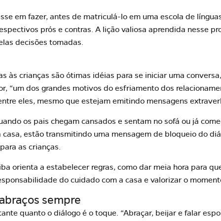
esse em fazer, antes de matriculá-lo em uma escola de língua
espectivos prós e contras. A lição valiosa aprendida nesse p
pelas decisões tomadas.
as às crianças são ótimas idéias para se iniciar uma conversa,
itor, “um dos grandes motivos do esfriamento dos relacionamen
 entre eles, mesmo que estejam emitindo mensagens extraver
uando os pais chegam cansados e sentam no sofá ou já começ
 casa, estão transmitindo uma mensagem de bloqueio do diá
para as crianças
.
Tiba orienta a estabelecer regras, como dar meia hora para q
responsabilidade do cuidado com a casa e valorizar o momento
e abraços sempre
tante quanto o diálogo é o toque. “Abraçar, beijar e falar es