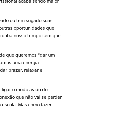
ofissional acaba sendo maior
ivado ou tem sugado suas
 outras oportunidades que
e rouba nosso tempo sem que
to de que queremos “dar um
stamos uma energia
ar prazer, relaxar e
 ligar o modo avião do
conexão que não vai se perder
a escola
. Mas como fazer