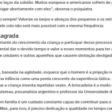
os laços da solidão. Muitos europeus e americanos sofrem de 
alogar abertamente com eles”, observa o psiquiatra.
so sempre! Valorize os beijos e abraços dos pequenos e os re
ele colo não será mais possível com a mesma frequência.
 sagrada
ortante do crescimento da criança e participar desse proce
ental dar o devido tempo e valor a esses momentos para ter a
xe celulares e outros aparelhos que causem distração desliga
 baseada na agilidade, esquece que o homem é a projeção 
e na infância como uma perda crescente da
experiência lúdica
.
e a criança inventa repetidas vezes. A brincadeira é o modo 
utereau
, psicanalista argentino e professor da Universidade 
em família é um cuidado constante capaz de contribuir para o
 Mas, para isso, é preciso dedicação e qualidade no tempo co